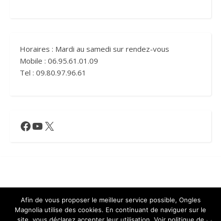
Horaires : Mardi au samedi sur rendez-vous
Mobile : 06.95.61.01.09
Tel : 09.80.97.96.61
Facebook
YouTube
X
Mentions légales
Afin de vous proposer le meilleur service possible, Ongles
Magnolia utilise des cookies. En continuant de naviguer sur le
site, vous déclarez accepter leur utilisation. Voir politique de