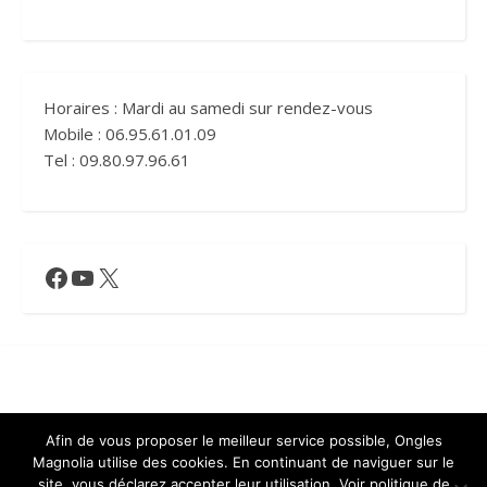
Horaires : Mardi au samedi sur rendez-vous
Mobile : 06.95.61.01.09
Tel : 09.80.97.96.61
Facebook
YouTube
X
Mentions légales
Afin de vous proposer le meilleur service possible, Ongles
Magnolia utilise des cookies. En continuant de naviguer sur le
site, vous déclarez accepter leur utilisation. Voir politique de